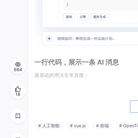
一行代码，展示一条 AI 消息
664
最基础的用法非常直接：
18
<
template
>
<
tr-bubble
role
=
"assistant"
content
=
"
</
template
>
<
script
setup
lang
=
"ts"
>
# 人工智能
# vue.js
# 前端
# OpenTi
import
{ TrBubble }
from
"@opentiny/tin
</
script
>