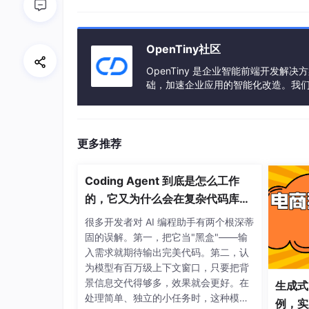
Bubble
支持
placement
控制左右位置，
OpenTiny社区
圆角、宽度等视觉细节。对业务开发来说，这意
OpenTiny 是企业智能前端开发解决
础，加速企业应用的智能化改造。我
为流式输出准备的响应式内容
AI 回复通常不是一次性返回，而是逐 token
容，组件就能自然呈现流式效果：
更多推荐
Coding Agent 到底是怎么工作
<
template
>
的，它又为什么会在复杂代码库里
<
tr-bubble
:content
=
"streamContent"
:
</
template
>
失真？
很多开发者对 AI 编程助手有两个根深蒂
固的误解。第一，把它当"黑盒"——输
<
script
setup
lang
=
"ts"
>
入需求就期待输出完美代码。第二，认
import
 { 
TrBubble
 } 
from
"@opentiny/tin
为模型有百万级上下文窗口，只要把背
import
 { 
IconAi
 } 
from
"@opentiny/tiny-
景信息交代得够多，效果就会更好。在
生成式
import
 { h, ref } 
from
"vue"
;

处理简单、独立的小任务时，这种模式
例，实则