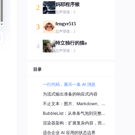
妈耶程序猴
2
总声望值：2
fengye515
3
总声望值：2
特立独行的猫a
4
总声望值：2
目录
一行代码，展示一条 AI 消息
为流式输出准备的响应式内容
ment
=
"start"
 />
不止文本：图片、Markdown、推理和工具调用
BubbleList：从单条气泡到完整对话流
渲染器架构：扩展复杂内容，而不是重写组件
适合企业 AI 应用的状态边界