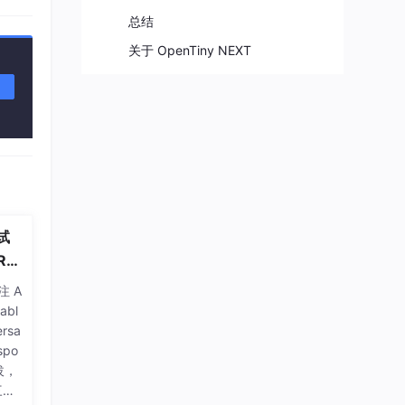
总结
关于 OpenTiny NEXT
号、
内
试
Ro
注 A
abl
rsa
spo
拔，
三层