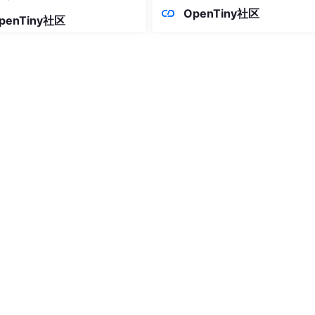
包设计—— 组件/工具/资源分离，
ontSize
: 
"32px"
OpenTiny社区
penTiny社区
引入不拉全家桶流式支持—— AI 流
应渲染是刚需，这个不内置你就得
写
复。"
;

imeout
(resolve, 
80
));

 或 TinyRobot Kit 的消息管理能力。展示层只关心消息对象如何