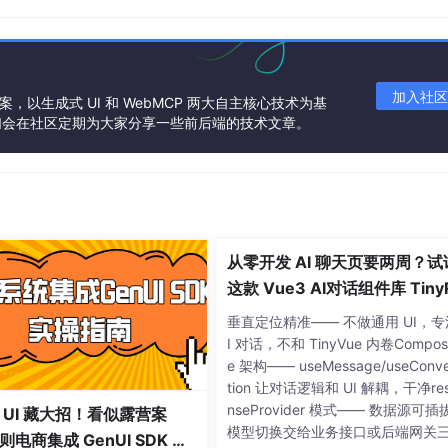
支持
avatar
注入头像组件，也支持通过 CSS 变量调整背景、字
味着你可以先快速搭出可用界面，再按产品设计逐步定制样式。
加入社区
方案，以生成式 UI 和 WebMCP 两大自主核心技术为基
们会在社区定期为大家分享一些前后端的技术文章。
、逐片段输出。
Bubble
的
content
是响应式的，只要持续更新
从零开发 AI 聊天页要两周？试
这款 Vue3 AI对话组件库 Tiny
avatar
=
"aiAvatar"
 />
bot，直接开箱即用
垂直定位精准—— 不做通用 UI，专
I 对话，不和 TinyVue 内卷Compos
e 架构—— useMessage/useConve
y-robot"
tion 让对话逻辑和 UI 解耦，干净re
robot-svgs"
nseProvider 模式—— 数据源可插
 UI 藏大招！看似露营案
模型切换交给业务接口或后端网关
电商集成 GenUI SDK 干