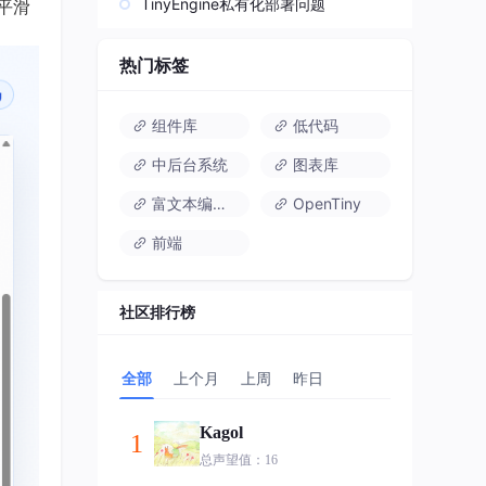
TinyEngine私有化部署问题
平滑
热门标签
组件库
低代码
中后台系统
图表库
富文本编辑器
OpenTiny
前端
社区排行榜
全部
上个月
上周
昨日
Kagol
1
总声望值：16