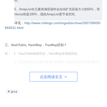
作。
5、ArrayList在元素填满容器时会自动扩充容器大小的50%，而
Vector则是100%，因此ArrayList更节省空间。
详见：
http://www.cnblogs.com/mgod/archive/2007/08/05/
844011.html
三、HashTable, HashMap，TreeMap区别？
答： 1、HashTable线程同步，HashMap非线程同步。
2、HashTable不允许<键,值>有空值，HashMap允许<键,值>有
空值。
3、HashTable使用Enumeration，HashMap使用Iterator。
点击阅读全文
4、HashTable中hash数组的默认大小是11，增加方式的
old*2+1，HashMap中hash数组的默认大小是16，增长方式一定
# java
是2的指数倍。
5、TreeMap能够把它保存的记录根据键排序，默认是按升序排