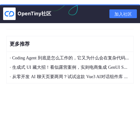
序。
详见：
http://www.zlmind.com/?p=679
OpenTiny社区
加入社区
五、Tomcat，Apache，JBoss的区别？
更多推荐
答： 1、Apache是Http服务器，Tomcat是web服务器，JBoss是应用
服务器。
·
Coding Agent 到底是怎么工作的，它又为什么会在复杂代码库里失真？
2、Apache解析静态的html文件；Tomcat可解析jsp动态页面、
·
生成式 UI 藏大招！看似露营案例，实则电商集成 GenUI SDK 干货
也可充当servlet容器。
·
从零开发 AI 聊天页要两周？试试这款 Vue3 AI对话组件库 TinyRobot，直接开箱即用
详见：
http://foohsinglong.iteye.com/blog/1195780
六、GET，POST区别？
答： 基础知识：Http的请求格式如下。
<request line> 主要包含三个信息：1、请求的类型（GET或
POST），2、要访问的资源（如\res\img\a.jif），3、Http版本